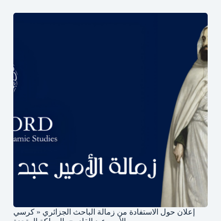
إعلان حول الاستفادة من زمالة الباحث الجزائري « كرسي