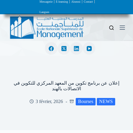
Messagerie
E-learning
Alumni
Contact
P
a
Langues
s
s
e
r
a
u
c
o
n
t
e
n
u
إعلان عن برنامج تكوين من المعهد المركزي للتكوين في
الاتصالات بالهند
3 février, 2026
Bourses
NEWS