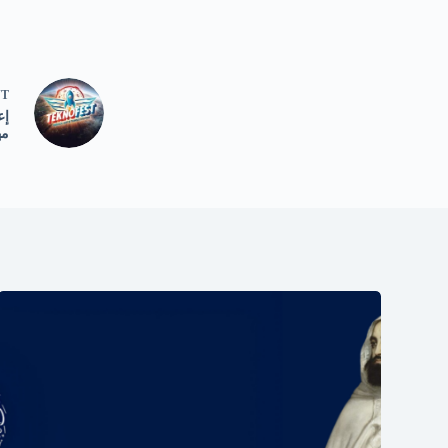
NT
مه