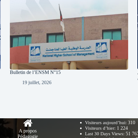
Bulletin de l’ENSM N°15
19 juillet, 2026
310
Visiteurs aujourd’hui:
1 224
Visiteurs d’hier:
A propos
51 76
Last 30 Days Views:
Pédagogie