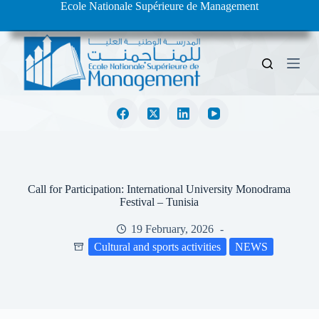
Ecole Nationale Supérieure de Management
S
k
i
p
t
o
c
o
n
t
e
n
t
Call for Participation: International University Monodrama
Festival – Tunisia
19 February, 2026
Cultural and sports activities
NEWS