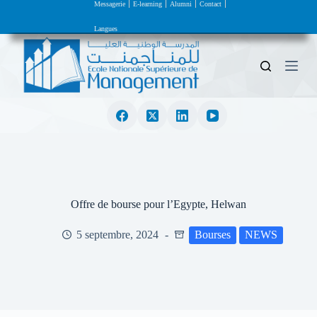
Messagerie
E-learning
Alumni
Contact
P
a
Langues
s
s
e
r
a
u
c
o
n
t
e
n
u
Offre de bourse pour l’Egypte, Helwan
5 septembre, 2024
Bourses
NEWS