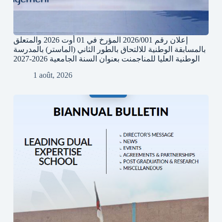
إعلان رقم 2026/001 المؤرخ في 01 أوت 2026 والمتعلق
بالمسابقة الوطنية للالتحاق بالطور الثاني (الماستر) بالمدرسة
الوطنية العليا للمناجمنت بعنوان السنة الجامعية 2026-2027
1 août, 2026