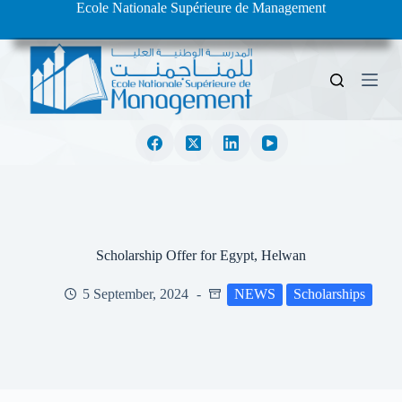
Ecole Nationale Supérieure de Management
S
k
i
p
t
o
c
o
n
t
e
n
t
Scholarship Offer for Egypt, Helwan
5 September, 2024
NEWS
Scholarships