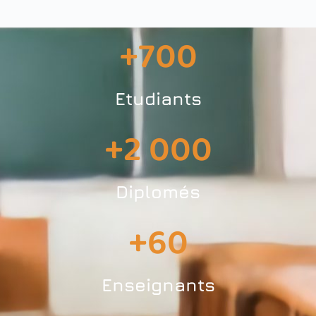
+
700
Etudiants
+
2 000
Diplomés
+
60
Enseignants