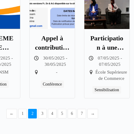
EME
Appel à
Participatio
E
contribution
n à une
AGE
s :
séance de
/2025 -
30/05/2025 -
07/05/2025 -
0/2025
30/05/2025
07/05/2025
 DE
L’assurance
Sensibilisati
NSM
-
École Supérieure
A
qualité dans
on à
de Commerce
ITE
les
l’Assurance
tion
Conférence
Sensibilisation
Q)
établissemen
Qualité
N LA
ts de
RME
l’enseignem
←
1
2
3
4
5
6
7
→
001 :
ent
15
supérieur et