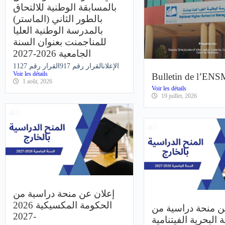
بالمسابقة الوطنية للالتحاق
بالطور الثاني (الماستر)
بالمدرسة الوطنية العليا
للمناجمنت بعنوان السنة
الجامعية 2026-2027
الإعلانالقرار رقم 917القرار رقم 1127
Voir les détails
Bulletin de l’EN
1 août, 2026
Voir les détails
19 juillet, 2026
إعلان عن منحة دراسية من
الحكومة المكسيكية 2026
ن منحة دراسية من
-2027
البحرية الفيتنامية