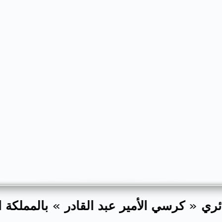
من زمالة الباحث الجزائري « كرسي الأمير عب