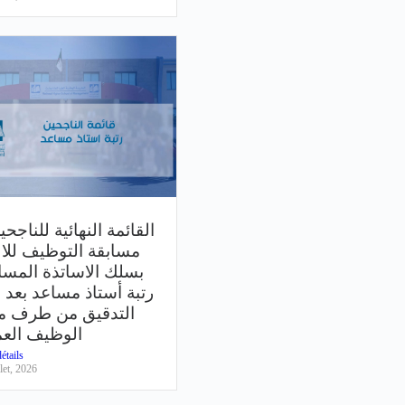
القائمة النهائية للناجح
مسابقة التوظيف للا
بسلك الاساتذة المسا
رتبة أستاذ مساعد بعد 
التدقيق من طرف م
الوظيف الع
étails
llet, 2026