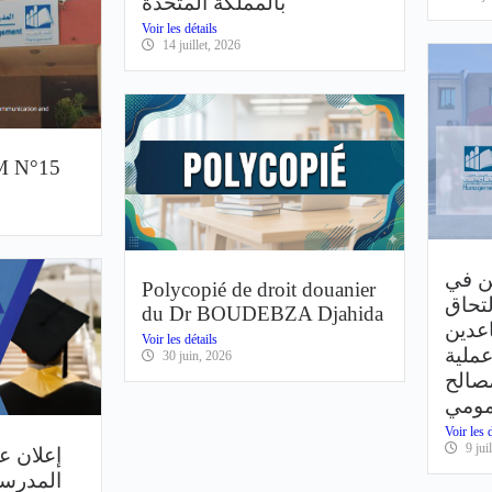
بالمملكة المتحدة
Voir les détails
14 juillet, 2026
SM N°15
ين في
Polycopié de droit douanier
لتحاق
du Dr BOUDEBZA Djahida
عدين
Voir les détails
عملية
30 juin, 2026
صالح
مومي
Voir les d
9 jui
إعلان ع
المدرسة 