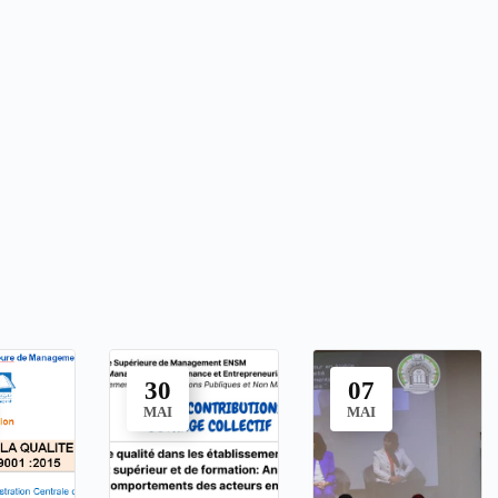
30
07
MAI
MAI