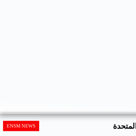
د القادر » بالمملكة المتحدة
ENSM NEWS