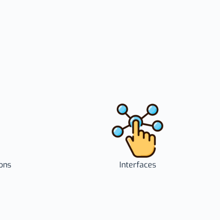
de
formation:
Analyse des
pratiques et
comporteme
nts des
acteurs en
Algérie
ons
Interfaces