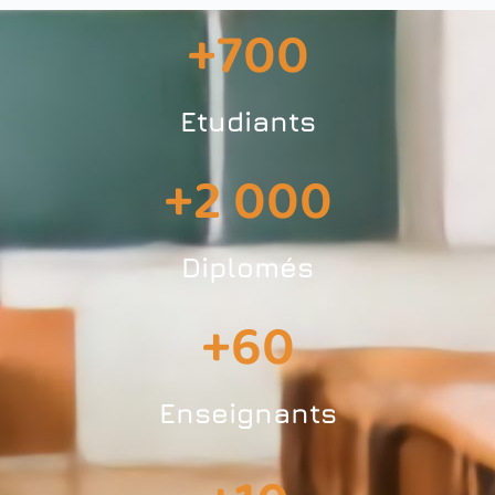
+
700
Etudiants
+
2 000
Diplomés
+
60
Enseignants