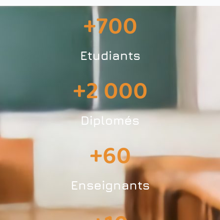
+
700
Etudiants
+
2 000
Diplomés
+
60
Enseignants