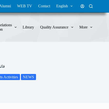
Alumni
WEB TV
Contact
English
elations
Library
Quality Assurance
More
on
قائ
s Activities
NEWS