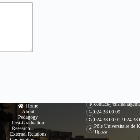
contact@ensmanageme
Home
About
024 38 00 09
Pedagogy
024 38 00 01 / 024 38
Post-Graduation
Pôle Universitaire de K
Research
Tipaza
External Relations
Cooperation