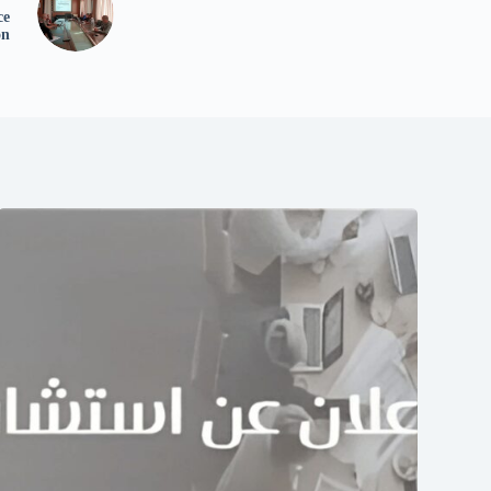
ce
on