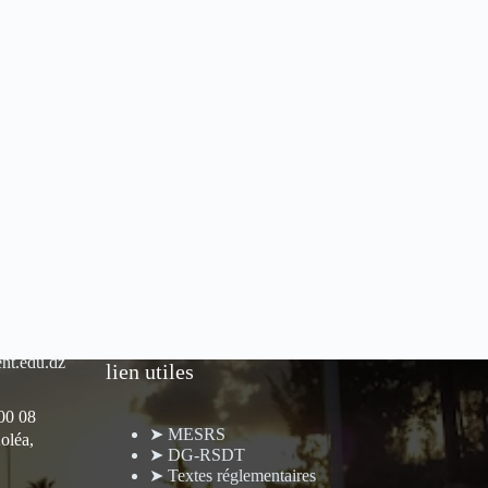
nt.edu.dz
lien utiles
 00 08
➤ MESRS
oléa,
➤ DG-RSDT
➤ Textes réglementaires