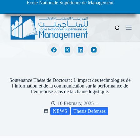
Ecole Nationale Supérieure de Management
S
k
i
p
t
o
c
o
n
t
e
n
t
Soutenance Thèse de Doctorat : L’impact des technologies de
l’information et de la communication sur la performance de
l’entreprise :Cas de la chaine logistique.
10 February, 2025
NEWS
Thesis Defenses