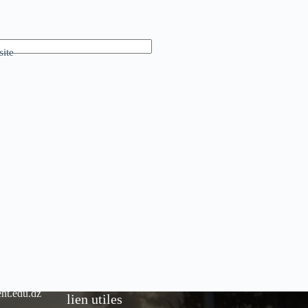
ite
nt.edu.dz
lien utiles