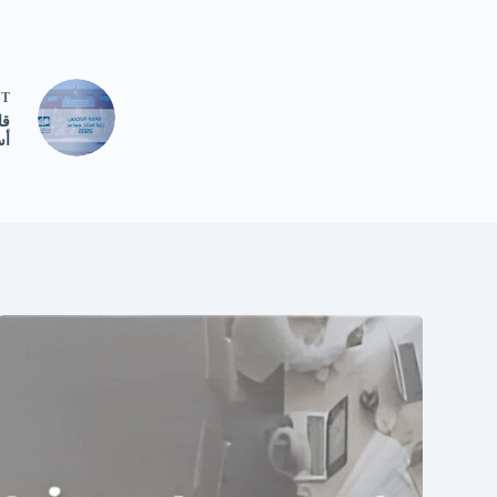
ST
قا
أس