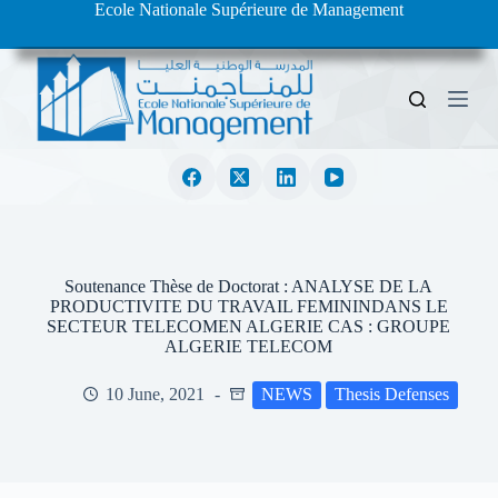
Ecole Nationale Supérieure de Management
S
k
i
p
t
o
c
o
n
t
e
n
t
Soutenance Thèse de Doctorat : ANALYSE DE LA
PRODUCTIVITE DU TRAVAIL FEMININDANS LE
SECTEUR TELECOMEN ALGERIE CAS : GROUPE
ALGERIE TELECOM
10 June, 2021
NEWS
Thesis Defenses