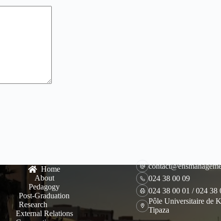
contact@ensmanageme
Home
About
024 38 00 09
Pedagogy
024 38 00 01 / 024 38
Post-Graduation
Pôle Universitaire de K
Research
Tipaza
External Relations