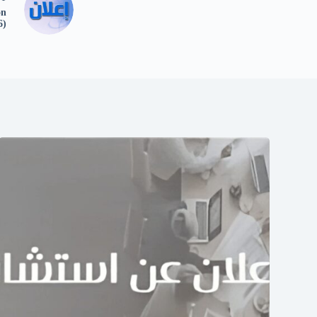
on
6)