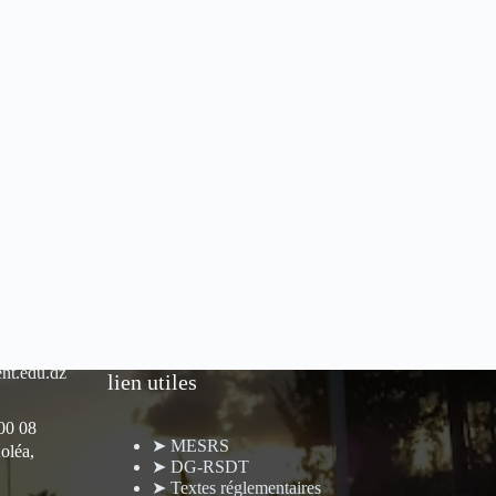
nt.edu.dz
lien utiles
 00 08
➤ MESRS
oléa,
➤ DG-RSDT
➤ Textes réglementaires