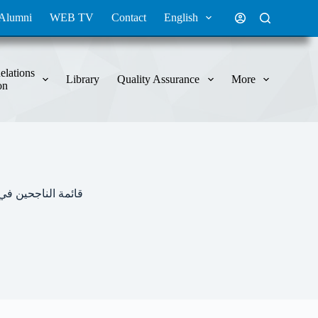
Alumni
WEB TV
Contact
English
elations
Library
Quality Assurance
More
on
قائمة الناجحين في