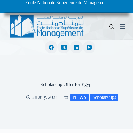
Ecole Nationale Supérieure de Management
S
k
i
p
t
o
c
o
n
t
e
n
t
Scholarship Offer for Egypt
28 July, 2024
NEWS
Scholarships