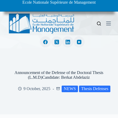
Ecole Nationale Supérieure de Management
S
k
i
p
t
o
c
o
n
t
e
n
t
Announcement of the Defense of the Doctoral Thesis
(L.M.D)Candidate: Berkat Abdelaziz
9 October, 2025
NEWS
Thesis Defenses